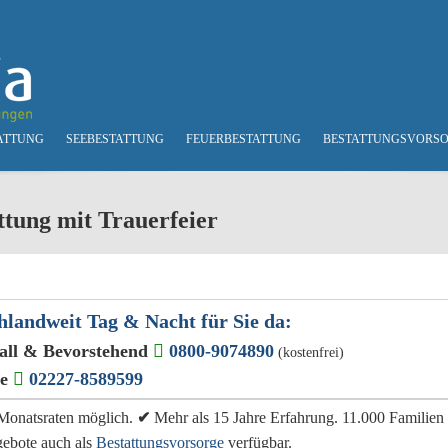
ATTUNG
SEEBESTATTUNG
FEUERBESTATTUNG
BESTATTUNGSVORS
ttung mit Trauerfeier
hlandweit Tag & Nacht für Sie da:
all & Bevorstehend
0800-9074890
(kostenfrei)
ge
02227-8589599
e Monatsraten möglich.
✔
Mehr als 15 Jahre Erfahrung. 11.000 Familien
gebote auch als
Bestattungsvorsorge
verfügbar.