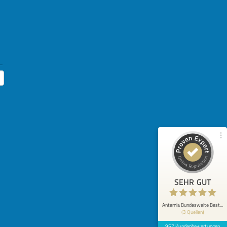
Kundenbewertungen und Erfahrungen zu
Anternia Bundesweite Bestattungen
99%
SEHR GUT
Empfehlungen auf
ProvenExpert.com
4,89 / 5,00
510
447
Bewertungen von 2
Bewertungen auf
anderen Quellen
ProvenExpert.com
Blick aufs ProvenExpert-Profil werfen
Anonym
5
SEHR GUT
Ich kann die Fa.. Anternia Jeden mit sehr
gutem Gewissen empfehlen. Alles ist perfekt
und reibungslos verlau...
Anternia Bundesweite Best...
(3 Quellen)
957 Kundenbewertungen