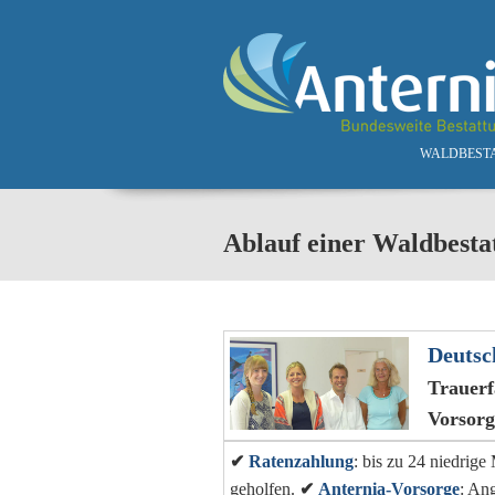
Skip to main content
WALDBEST
Ablauf einer Waldbesta
Deutsc
Trauerf
Vorsor
✔
Ratenzahlung
: bis zu 24 niedrig
geholfen.
✔
Anternia-Vorsorge
: An