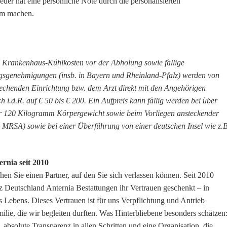
eder hat eine persönliche Note durch die personalisierten
am machen.
, Krankenhaus-Kühlkosten vor der Abholung sowie fällige
gsgenehmigungen (insb. in Bayern und Rheinland-Pfalz) werden von
rechenden Einrichtung bzw. dem Arzt direkt mit den Angehörigen
h i.d.R. auf € 50 bis € 200. Ein Aufpreis kann fällig werden bei über
r 120 Kilogramm Körpergewicht sowie beim Vorliegen ansteckender
 MRSA) sowie bei einer Überführung von einer deutschen Insel wie z.B
rnia seit 2010
en Sie einen Partner, auf den Sie sich verlassen können. Seit 2010
z Deutschland Anternia Bestattungen ihr Vertrauen geschenkt – in
es Lebens.
Dieses Vertrauen ist für uns Verpflichtung und Antrieb
ilie, die wir begleiten durften.
Was Hinterbliebene besonders schätzen
 absolute Transparenz in allen Schritten und eine Organisation, die