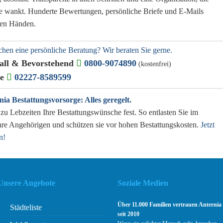
re wankt.
Hunderte Bewertungen, persönliche Briefe und E-Mails
uten Händen.
hen eine persönliche Beratung? Wir beraten Sie gerne.
all & Bevorstehend
0800-9074890
(kostenfrei)
ge
02227-8589599
nia Bestattungsvorsorge: Alles geregelt.
zu Lebzeiten Ihre Bestattungswünsche fest. So entlasten Sie im
Ihre Angehörigen und schützen sie vor hohen Bestattungskosten.
Jetzt
n!
Unsere Angebote
Soziale Medien
Über 11.000 Familien vertrauen Anternia
Städteliste
seit 2010