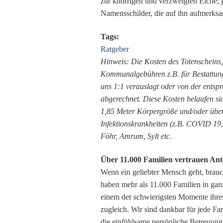
zur knorrigen und verzweigten Eiche; j
Namensschilder, die auf ihn aufmerks
Tags:
Ratgeber
Hinweis: Die Kosten des Totenscheins
Kommunalgebühren z.B. für Bestattun
uns 1:1 verauslagt oder von der entsp
abgerechnet. Diese Kosten belaufen sic
1,85 Meter Körpergröße und/oder übe
Infektionskrankheiten (z.B. COVID 19,
Föhr, Amrum, Sylt etc.
Über 11.000 Familien vertrauen Ante
Wenn ein geliebter Mensch geht, brauch
haben mehr als 11.000 Familien in gan
einem der schwierigsten Momente ihr
zugleich. Wir sind dankbar für jede Fam
die einfühlsame persönliche Betreuung,