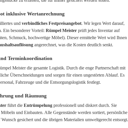
ngsstücke zu erfassen, die für immer gesichert werden sollen.
ebot inklusive Wertanrechnung
illiertes und
verbindliches Festpreisangebot
. Wir legen Wert darauf,
. Ein besonderer Vorteil:
Rümpel Meister
prüft jedes Inventar auf
täten, Schmuck, hochwertige Möbel). Dieser ermittelte Wert wird Ihnen
ushaltsauflösung
angerechnet, was die Kosten deutlich senkt.
g und Terminkoordination
ümpel Meister die gesamte Logistik. Durch die enge Partnerschaft mit
liche Überschneidungen und sorgen für einen ungestörten Ablauf. Es
 Personal, Fahrzeuge und die Entsorgungslogistik festlegt.
hführung und Räumung
ter
führt die
Entrümpelung
professionell und diskret durch. Sie
Möbeln und Einbauten. Alle Gegenstände werden sortiert, persönliche
Wunsch gesichert und die übrigen Materialien umweltgerecht entsorgt