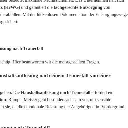
ter bedeutet maximale Rechtssicherheit. Das Unternehmen hält sich
etz (KrWG)
und garantiert die
fachgerechte Entsorgung
von
onderabfällen. Mit der lückenlosen Dokumentation der Entsorgungswege
bgesichert.
lösung nach Trauerfall
ichtig. Hier beantworten wir die meistgestellten Fragen.
aushaltsauflösung nach einem Trauerfall von einer
orgehen: Die
Haushaltsauflösung nach Trauerfall
erfordert ein
ion
. Rümpel Meister geht besonders achtsam vor, um sensible
hert sie, da die emotionale Belastung der Angehörigen im Vordergrund
lösung nach Trauerfall?