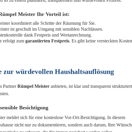
d so zu einem planbaren, transparenten und würdevollen Prozess.
mpel Meister Ihr Vorteil ist:
ster koordiniert alle Schritte der Räumung für Sie.
ster ist geschult im Umgang mit sensiblen Nachlässen.
tenkontrolle dank Festpreis und Wertanrechnung.
e erfolgt zum
garantierten Festpreis
. Es gibt keine versteckten Kosten
te zur würdevollen Haushaltsauflösung
m Partner
Rümpel Meister
anbieten, ist klar und transparent strukturiert
sten.
 sensible Besichtigung
ter meldet sich für eine kostenlose Vor-Ort-Besichtigung. In diesem
Zuhause nicht nur zu dokumentieren, sondern auch darum, Ihre Wünsch