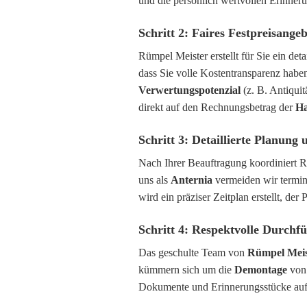
und die persönlich wertvollen Erinneru
Schritt 2: Faires Festpreisang
Rümpel Meister erstellt für Sie ein deta
dass Sie volle Kostentransparenz haben
Verwertungspotenzial
(z. B. Antiqui
direkt auf den Rechnungsbetrag der
Ha
Schritt 3: Detaillierte Planun
Nach Ihrer Beauftragung koordiniert R
uns als
Anternia
vermeiden wir termin
wird ein präziser Zeitplan erstellt, der
Schritt 4: Respektvolle Durc
Das geschulte Team von
Rümpel Meis
kümmern sich um die
Demontage
von 
Dokumente und Erinnerungsstücke auf 