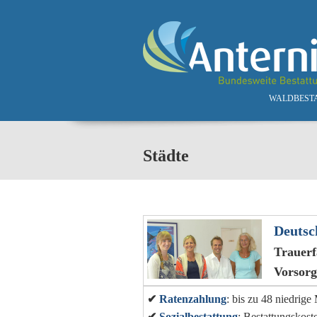
Skip to main content
WALDBEST
Städte
Deutsc
Trauerf
Vorsor
✔
Ratenzahlung
: bis zu 48 niedrig
✔
Sozialbestattung
: Bestattungskost