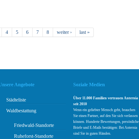
4
5
6
7
8
weiter ›
last »
Unsere Angebote
Soziale Medien
Über 11.000 Familien vertrauen Anternia
Städteliste
seit 2010
Wenn ein geliebter Mensch geht, brauchen
Waldbestattung
Sie einen Partner, auf den Sie sich verlassen
können. Hunderte Bewertungen, persönliche
Friedwald-Standorte
Briefe und E-Mails bestätigen: Bei Anternia
sind Sie in guten Händen.
Ruheforst-Standorte