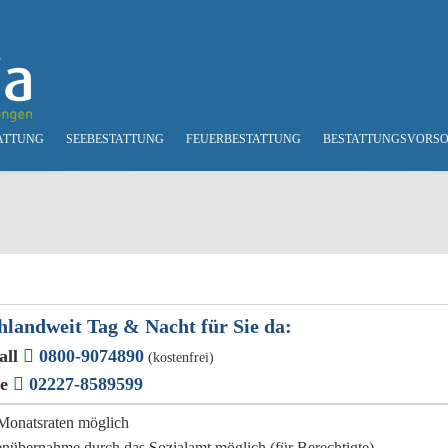
ATTUNG
SEEBESTATTUNG
FEUERBESTATTUNG
BESTATTUNGSVORS
hlandweit Tag & Nacht für Sie da:
all
0800-9074890
(kostenfrei)
ge
02227-8589599
e Monatsraten möglich
enübernahme durch das Sozialamt möglich (für Berechtigte)