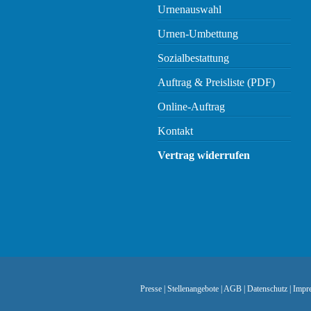
Urnenauswahl
Urnen-Umbettung
Sozialbestattung
Auftrag & Preisliste (PDF)
Online-Auftrag
Kontakt
Vertrag widerrufen
Presse
|
Stellenangebote
|
AGB
|
Datenschutz
|
Impr