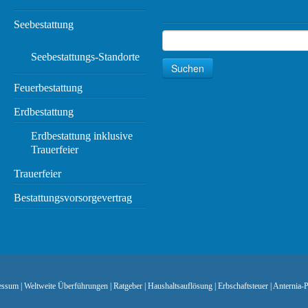
Seebestattung
Suchen
Suche
Seebestattungs-Standorte
Suchen
Feuerbestattung
Erdbestattung
Erdbestattung inklusive
Trauerfeier
Trauerfeier
Bestattungsvorsorgevertrag
essum
|
Weltweite Überführungen
|
Ratgeber
|
Haushaltsauflösung
|
Erbschaftsteuer
|
Anternia-P