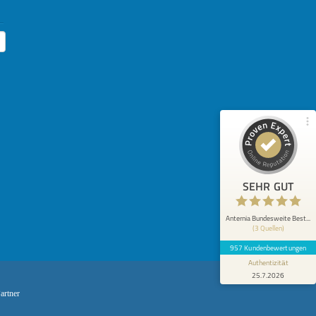
99%
SEHR GUT
Empfehlungen auf
ProvenExpert.com
4,89 / 5,00
510
447
Bewertungen von 2
Bewertungen auf
anderen Quellen
ProvenExpert.com
Blick aufs ProvenExpert-Profil werfen
Anonym
5
SEHR GUT
Ich kann die Fa.. Anternia Jeden mit sehr
gutem Gewissen empfehlen. Alles ist perfekt
und reibungslos verlau...
Anternia Bundesweite Best...
(3 Quellen)
957 Kundenbewertungen
Authentizität
25.7.2026
artner