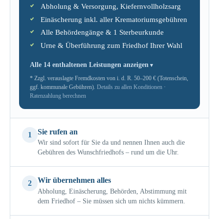
Abholung & Versorgung, Kiefernvollholzsarg
Einäscherung inkl. aller Krematoriumsgebühren
Alle Behördengänge & 1 Sterbeurkunde
Urne & Überführung zum Friedhof Ihrer Wahl
Alle 14 enthaltenen Leistungen anzeigen
* Zzgl. verauslagte Fremdkosten von i. d. R. 50–200 € (Totenschein,
ggf. kommunale Gebühren).
Details zu allen Konditionen
·
Ratenzahlung berechnen
Sie rufen an
1
Wir sind sofort für Sie da und nennen Ihnen auch die
Gebühren des Wunschfriedhofs – rund um die Uhr.
Wir übernehmen alles
2
Abholung, Einäscherung, Behörden, Abstimmung mit
dem Friedhof – Sie müssen sich um nichts kümmern.