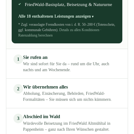
FriedWald-Basisplatz, Beisetzung & Natururne
Alle 18 enthaltenen Leistungen anzeigen
* Zzgl. verauslagte Fremdkosten von i. d. R. 50–200 € (Totenschein,
ggf. kommunale Gebühren).
Details zu allen Konditionen
·
Ratenzahlung berechnen
Sie rufen an
1
Wir sind sofort für Sie da – rund um die Uhr, auch
nachts und am Wochenende.
Wir übernehmen alles
2
Abholung, Einäscherung, Behörden, FriedWald-
Formalitäten – Sie müssen sich um nichts kümmern.
Abschied im Wald
3
Würdevolle Beisetzung im FriedWald Altmühltal in
Pappenheim – ganz nach Ihren Wünschen gestaltet.