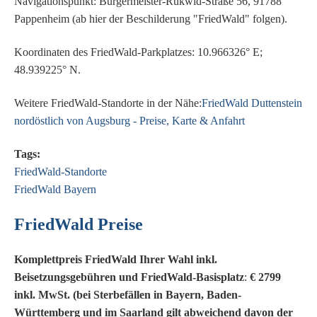
Navigationspunkt: Bürgermeister-Rukwid-Straße 56, 91788
Pappenheim (ab hier der Beschilderung "FriedWald" folgen).
Koordinaten des FriedWald-Parkplatzes: 10.966326° E;
48.939225° N.
Weitere FriedWald-Standorte in der Nähe:
FriedWald Duttenstein
nordöstlich von Augsburg - Preise, Karte & Anfahrt
Tags:
FriedWald-Standorte
FriedWald Bayern
FriedWald Preise
Komplettpreis FriedWald Ihrer Wahl inkl.
Beisetzungsgebühren und FriedWald-Basisplatz
:
€ 2799
inkl. MwSt. (bei Sterbefällen in Bayern, Baden-
Württemberg und im Saarland gilt abweichend davon der