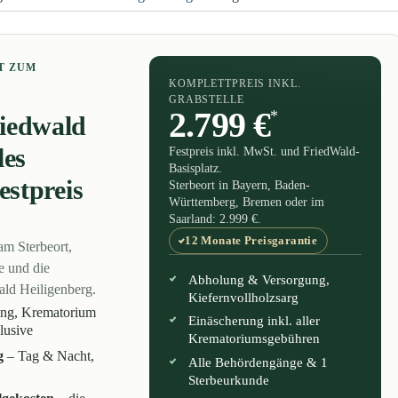
T ZUM
KOMPLETTPREIS INKL.
GRABSTELLE
2.799 €
*
riedwald
les
Festpreis inkl. MwSt. und FriedWald-
Basisplatz.
estpreis
Sterbeort in Bayern, Baden-
Württemberg, Bremen oder im
Saarland: 2.999 €.
12 Monate Preisgarantie
am Sterbeort,
e und die
Abholung & Versorgung,
ald Heiligenberg.
Kiefernvollholzsarg
ung, Krematorium
Einäscherung inkl. aller
lusive
Krematoriumsgebühren
g
– Tag & Nacht,
Alle Behördengänge & 1
Sterbeurkunde