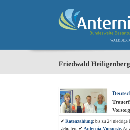
Skip to main content
WALDBEST
Friedwald Heiligenberg
Deutsc
Trauerf
Vorsor
✔
Ratenzahlung
: bis zu 24 niedrig
geholfen.
✔
Anternia-Vorsorge
: An