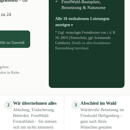
lgekosten
– die
FriedWald-Basisplatz,
Beisetzung & Natururne
 zu 24
Alle 18 enthaltenen Leistungen
anzeigen
* Zzgl. verauslagte Fremdkosten von i. d. R.
50–200 € (Totenschein, ggf. kommunale
Hilfe im Trauerfall
Gebühren).
Details zu allen Konditionen
·
Ratenzahlung berechnen
gebot ·
iden in Ruhe.
Wir übernehmen alles
Abschied im Wald
2
3
Abholung, Einäscherung,
Würdevolle Beisetzung im
Behörden, FriedWald-
Friedwald Heiligenberg –
Formalitäten – Sie müssen
ganz nach Ihren
sich um nichts kümmern.
Wünschen gestaltet.