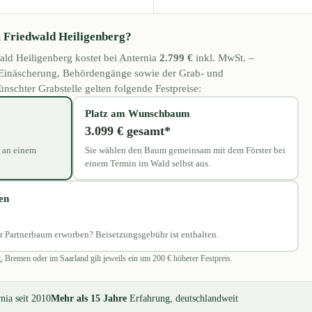
m Friedwald Heiligenberg?
ald Heiligenberg kostet bei Anternia
2.799 €
inkl. MwSt. –
n, Einäscherung, Behördengänge sowie der Grab- und
schter Grabstelle gelten folgende Festpreise:
Platz am Wunschbaum
3.099 € gesamt*
z an einem
Sie wählen den Baum gemeinsam mit dem Förster bei
einem Termin im Wald selbst aus.
en
er Partnerbaum erworben? Beisetzungsgebühr ist enthalten.
 Bremen oder im Saarland gilt jeweils ein um 200 € höherer Festpreis.
nia seit 2010
Mehr als 15 Jahre
Erfahrung, deutschlandweit